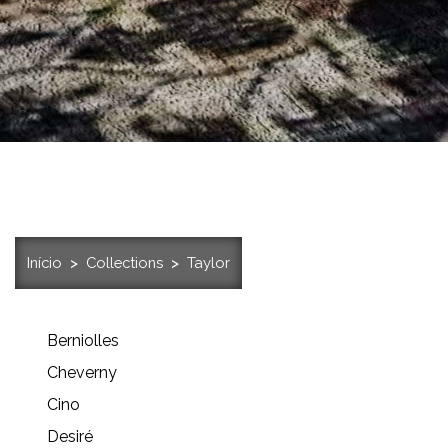
Início
Collections
Taylor
Berniolles
Cheverny
Cino
Desiré