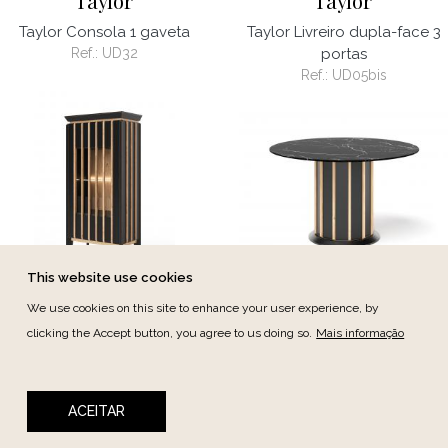
Taylor
Taylor
Taylor Consola 1 gaveta
Taylor Livreiro dupla-face 3
Ref.:
UD32
portas
Ref.:
UD05bis
This website use cookies
Taylor
Taylor
We use cookies on this site to enhance your user experience, by
clicking the Accept button, you agree to us doing so.
Mais informação
Taylor Vitrina 1 porta
Taylor Mesa de jantar
Ref.:
UD34
redonda
Ref.:
UD35
ACEITAR